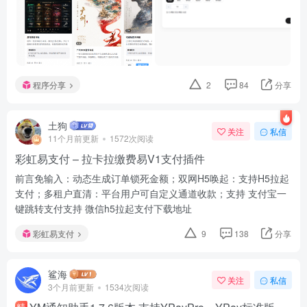
程序分享
2
84
分享
土狗
关注
私信
11个月前更新
1572次阅读
彩虹易支付 – 拉卡拉缴费易V1支付插件
前言免输入：动态生成订单锁死金额；双网H5唤起：支持H5拉起
支付；多租户直清：平台用户可自定义通道收款；支持 支付宝一
键跳转支付支持 微信h5拉起支付下载地址
彩虹易支付
9
138
分享
鲨海
关注
私信
3个月前更新
1534次阅读
精