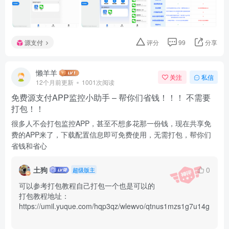
源支付
评分
99
分享
懒羊羊
关注
私信
12个月前更新
1001次阅读
免费源支付APP监控小助手 – 帮你们省钱！！！ 不需要
打包！！
很多人不会打包监控APP，甚至不想多花那一份钱，现在共享免
费的APP来了，下载配置信息即可免费使用，无需打包，帮你们
省钱和省心
土狗
0
超级版主
可以参考打包教程自己打包一个也是可以的

打包教程地址：
https://umil.yuque.com/hqp3qz/wlewvo/qtnus1mzs1g7u14g