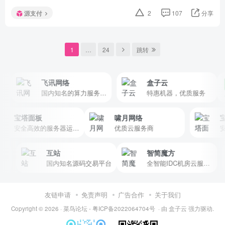
源支付
2
107
分享
1
…
24
跳转
飞讯网络
盒子云
国内知名的算力服务、互联网安全服务的电信增值业务运营商
特惠机器，优质服务
宝塔面板
啸月网络
安全高效的服务器运维面板
优质云服务商
互站
智简魔方
国内知名源码交易平台
全智能IDC机房云服务器管理软件
友链申请
免责声明
广告合作
关于我们
Copyright © 2026 ·
菜鸟论坛
-
粤ICP备2022064704号
· 由
盒子云
强力驱动.