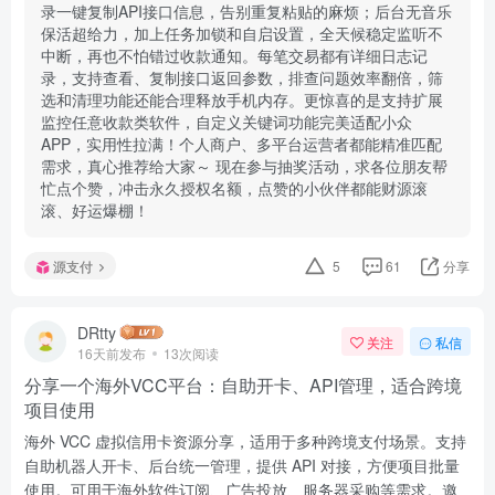
录一键复制API接口信息，告别重复粘贴的麻烦；后台无音乐
保活超给力，加上任务加锁和自启设置，全天候稳定监听不
中断，再也不怕错过收款通知。每笔交易都有详细日志记
录，支持查看、复制接口返回参数，排查问题效率翻倍，筛
选和清理功能还能合理释放手机内存。更惊喜的是支持扩展
监控任意收款类软件，自定义关键词功能完美适配小众
APP，实用性拉满！个人商户、多平台运营者都能精准匹配
需求，真心推荐给大家～ 现在参与抽奖活动，求各位朋友帮
忙点个赞，冲击永久授权名额，点赞的小伙伴都能财源滚
滚、好运爆棚！
源支付
5
61
分享
DRtty
关注
私信
16天前发布
13次阅读
分享一个海外VCC平台：自助开卡、API管理，适合跨境
项目使用
海外 VCC 虚拟信用卡资源分享，适用于多种跨境支付场景。支持
自助机器人开卡、后台统一管理，提供 API 对接，方便项目批量
使用。可用于海外软件订阅、广告投放、服务器采购等需求。邀