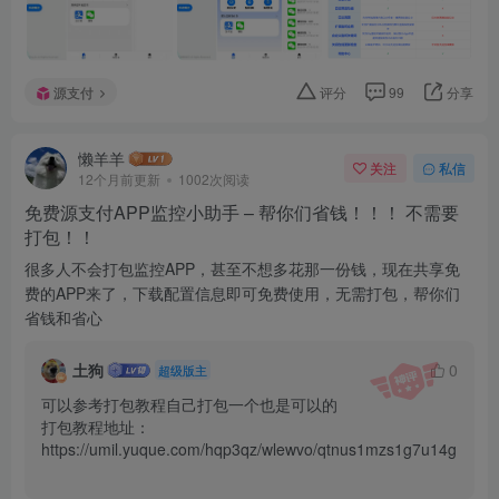
源支付
评分
99
分享
懒羊羊
关注
私信
12个月前更新
1002次阅读
免费源支付APP监控小助手 – 帮你们省钱！！！ 不需要
打包！！
很多人不会打包监控APP，甚至不想多花那一份钱，现在共享免
费的APP来了，下载配置信息即可免费使用，无需打包，帮你们
省钱和省心
土狗
0
超级版主
可以参考打包教程自己打包一个也是可以的

打包教程地址：
https://umil.yuque.com/hqp3qz/wlewvo/qtnus1mzs1g7u14g