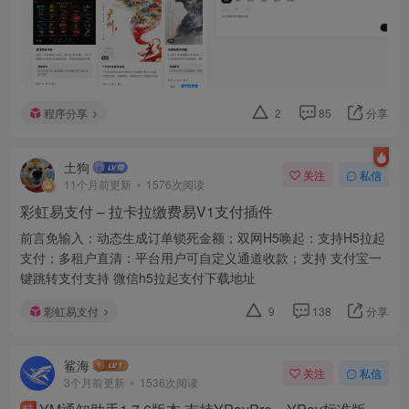
程序分享
2
85
分享
土狗
关注
私信
11个月前更新
1576次阅读
彩虹易支付 – 拉卡拉缴费易V1支付插件
前言免输入：动态生成订单锁死金额；双网H5唤起：支持H5拉起
支付；多租户直清：平台用户可自定义通道收款；支持 支付宝一
键跳转支付支持 微信h5拉起支付下载地址
彩虹易支付
9
138
分享
鲨海
关注
私信
3个月前更新
1536次阅读
精