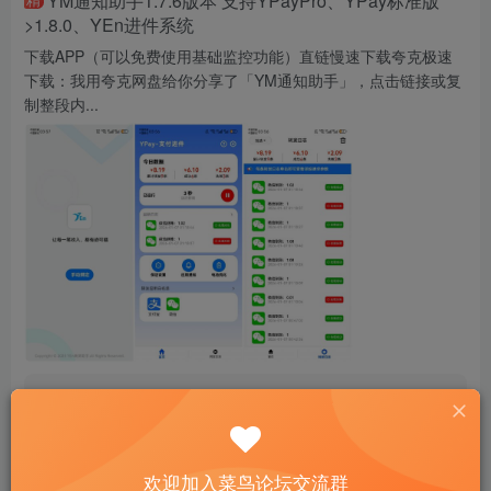
YM通知助手1.7.6版本 支持YPayPro、YPay标准版
>1.8.0、YEn进件系统
下载APP（可以免费使用基础监控功能）直链慢速下载夸克极速
下载：我用夸克网盘给你分享了「YM通知助手」，点击链接或复
制整段内...
小雨
41
 谁懂啊！这款收款监控APP直接戳中所有需求点！YEn转发
助手历经近百个版本迭代，质感真的不一样——现代化清爽
欢迎加入菜鸟论坛交流群
UI简洁又便捷，操作逻辑清晰，新手也能快速上手。快捷登