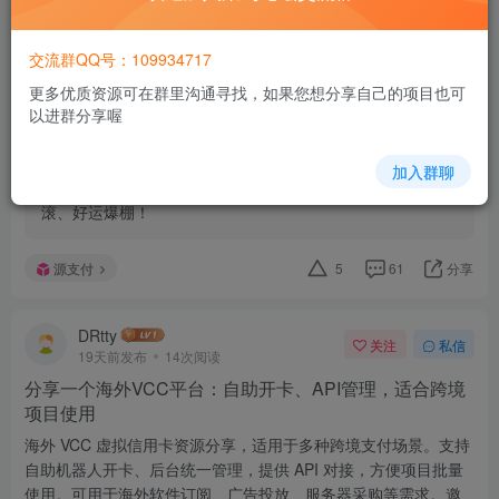
录一键复制API接口信息，告别重复粘贴的麻烦；后台无音乐
保活超给力，加上任务加锁和自启设置，全天候稳定监听不
中断，再也不怕错过收款通知。每笔交易都有详细日志记
交流群QQ号：109934717
录，支持查看、复制接口返回参数，排查问题效率翻倍，筛
更多优质资源可在群里沟通寻找，如果您想分享自己的项目也可
选和清理功能还能合理释放手机内存。更惊喜的是支持扩展
以进群分享喔
监控任意收款类软件，自定义关键词功能完美适配小众
APP，实用性拉满！个人商户、多平台运营者都能精准匹配
需求，真心推荐给大家～ 现在参与抽奖活动，求各位朋友帮
加入群聊
忙点个赞，冲击永久授权名额，点赞的小伙伴都能财源滚
滚、好运爆棚！
源支付
5
61
分享
DRtty
关注
私信
19天前发布
14次阅读
分享一个海外VCC平台：自助开卡、API管理，适合跨境
项目使用
海外 VCC 虚拟信用卡资源分享，适用于多种跨境支付场景。支持
自助机器人开卡、后台统一管理，提供 API 对接，方便项目批量
使用。可用于海外软件订阅、广告投放、服务器采购等需求。邀