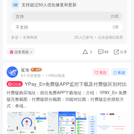
支持超过50人优化修复和更新
支持
25票
不支持
0票
多选
长期有效
25人已参与
点击选项以投票
业务系统
3
88
分享
鲨海
关注
私信
6个月前更新
1199次阅读
YPay_En免费版APP监控下载及付费版区别对比
已结束
付费版购买地址：前往免费APP下载地址：介绍： YPAY_En 免费
版完整截图：付费版部分截图：功能对比图：付费版定价授权方
式：单域...