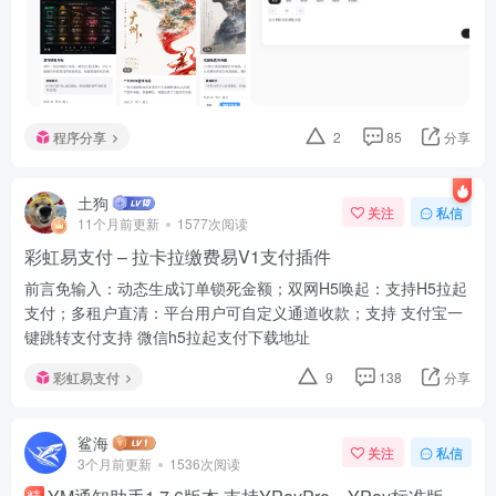
程序分享
2
85
分享
土狗
关注
私信
11个月前更新
1577次阅读
彩虹易支付 – 拉卡拉缴费易V1支付插件
前言免输入：动态生成订单锁死金额；双网H5唤起：支持H5拉起
支付；多租户直清：平台用户可自定义通道收款；支持 支付宝一
键跳转支付支持 微信h5拉起支付下载地址
彩虹易支付
9
138
分享
鲨海
关注
私信
3个月前更新
1536次阅读
精