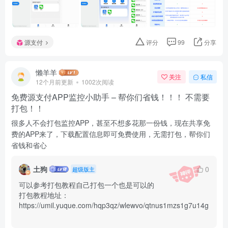
源支付
评分
99
分享
懒羊羊
关注
私信
12个月前更新
1002次阅读
免费源支付APP监控小助手 – 帮你们省钱！！！ 不需要
打包！！
很多人不会打包监控APP，甚至不想多花那一份钱，现在共享免
费的APP来了，下载配置信息即可免费使用，无需打包，帮你们
省钱和省心
土狗
0
超级版主
可以参考打包教程自己打包一个也是可以的

打包教程地址：
https://umil.yuque.com/hqp3qz/wlewvo/qtnus1mzs1g7u14g