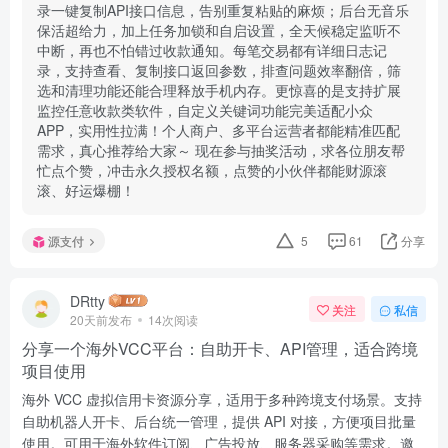
录一键复制API接口信息，告别重复粘贴的麻烦；后台无音乐
保活超给力，加上任务加锁和自启设置，全天候稳定监听不
中断，再也不怕错过收款通知。每笔交易都有详细日志记
录，支持查看、复制接口返回参数，排查问题效率翻倍，筛
选和清理功能还能合理释放手机内存。更惊喜的是支持扩展
监控任意收款类软件，自定义关键词功能完美适配小众
APP，实用性拉满！个人商户、多平台运营者都能精准匹配
需求，真心推荐给大家～ 现在参与抽奖活动，求各位朋友帮
忙点个赞，冲击永久授权名额，点赞的小伙伴都能财源滚
滚、好运爆棚！
源支付
5
61
分享
DRtty
关注
私信
20天前发布
14次阅读
分享一个海外VCC平台：自助开卡、API管理，适合跨境
项目使用
海外 VCC 虚拟信用卡资源分享，适用于多种跨境支付场景。支持
自助机器人开卡、后台统一管理，提供 API 对接，方便项目批量
使用。可用于海外软件订阅、广告投放、服务器采购等需求。邀