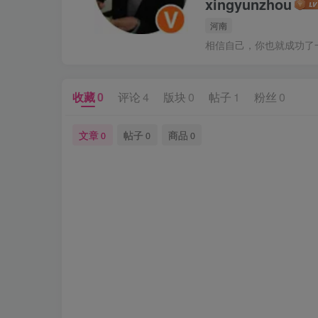
xingyunzhou
河南
相信自己，你也就成功了
收藏
0
评论
4
版块
0
帖子
1
粉丝
0
文章
帖子
商品
0
0
0