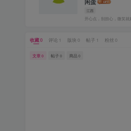
闲蛋
江西
开心点，别担心，微笑就
收藏
0
评论
1
版块
0
帖子
1
粉丝
0
文章
帖子
商品
0
0
0