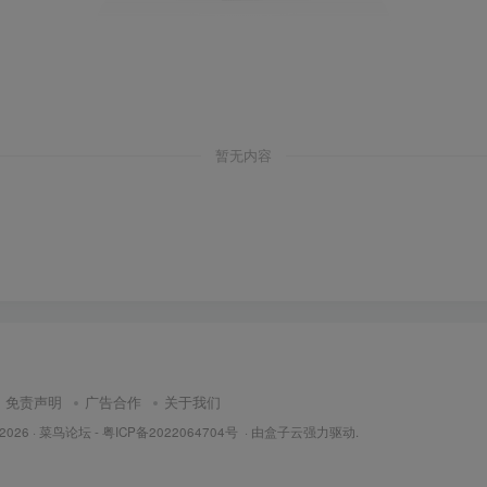
暂无内容
免责声明
广告合作
关于我们
 2026 ·
菜鸟论坛
-
粤ICP备2022064704号
· 由
盒子云
强力驱动.