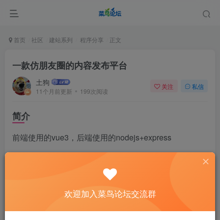
首页
社区
建站系列
程序分享
正文
一款仿朋友圈的内容发布平台
土狗
关注
私信
11个月前更新
199次阅读
简介
前端使用的vue3，后端使用的nodejs+express
Github：
GitHub – reaishijie/moments: 更简洁、更现代
化的内容发布平台
欢迎加入菜鸟论坛交流群
如果你访问不了Github，可以移动到文章底部获取下载
地址