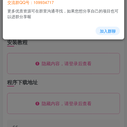
交流群QQ号：109934717
更多优质资源可在群里沟通寻找，如果您想分享自己的项目也可
演示站网址：
https://demo.666.ren
以进群分享喔
加入群聊
安装教程
隐藏内容，请登录后查看
程序下载地址
隐藏内容，请登录后查看