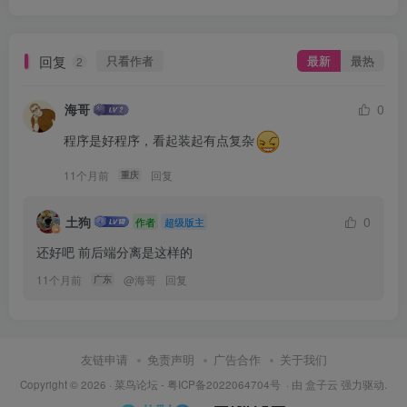
回复
只看作者
最新
最热
2
海哥
0
程序是好程序，看起装起有点复杂
11个月前
回复
重庆
土狗
0
作者
超级版主
还好吧 前后端分离是这样的
11个月前
@
海哥
回复
广东
友链申请
免责声明
广告合作
关于我们
Copyright © 2026 ·
菜鸟论坛
-
粤ICP备2022064704号
· 由
盒子云
强力驱动.