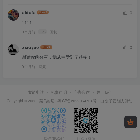
aidufa
0
1111
9个月前
回复
广东
xiaoyao
0
谢谢你的分享，我从中学到了很多！
9个月前
回复
友链申请
免责声明
广告合作
关于我们
Copyright © 2026 ·
菜鸟论坛
-
粤ICP备2022064704号
· 由
盒子云
强力驱动.
扫码加QQ群
扫码加微信