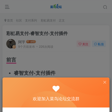
首页
社区
支付系列
彩虹易支付
正文
彩虹易支付-睿智支付-支付插件
阿宇
关注
私信
9个月前发布
226次阅读
前言
睿智支付-支付插件
联系对应商务进行进件使用
产品是属于官方api对接
欢迎加入菜鸟论坛交流群