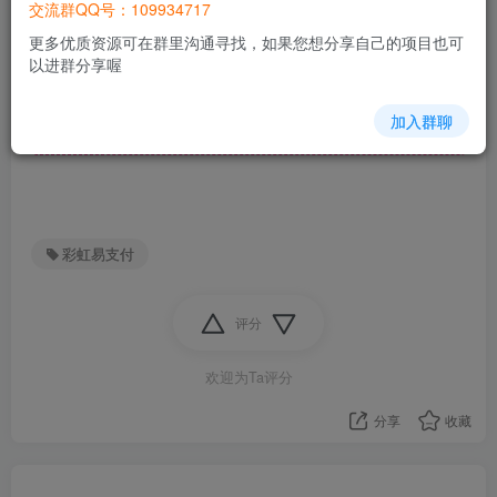
交流群QQ号：109934717
下载地址
更多优质资源可在群里沟通寻找，如果您想分享自己的项目也可
以进群分享喔
此处内容已隐藏，请评论后刷新页面查看.
加入群聊
彩虹易支付
评分
欢迎为Ta评分
分享
收藏