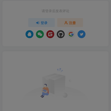
请登录后发表评论
登录
注册