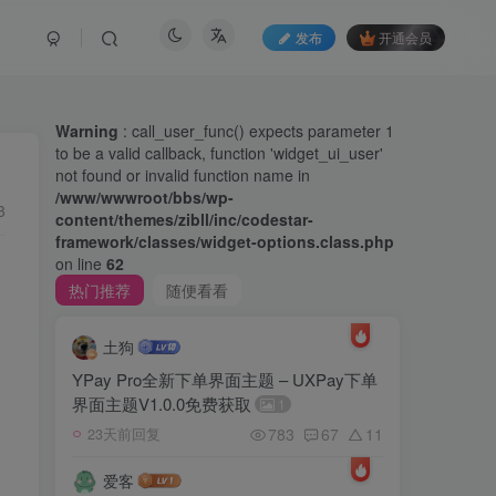
发布
开通会员
Warning
: call_user_func() expects parameter 1
to be a valid callback, function 'widget_ui_user'
not found or invalid function name in
/www/wwwroot/bbs/wp-
3
content/themes/zibll/inc/codestar-
framework/classes/widget-options.class.php
on line
62
热门推荐
随便看看
土狗
YPay Pro全新下单界面主题 – UXPay下单
界面主题V1.0.0免费获取
1
783
67
11
23天前回复
爱客