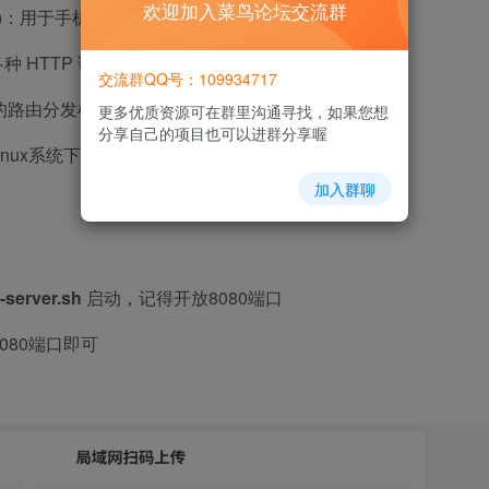
欢迎加入菜鸟论坛交流群
html)：用于手机拍照或选择图片上传
)：处理各种 HTTP 请求，包括上传、删除、获取图片等功能
交流群QQ号：109934717
简单的路由分发机制
更多优质资源可在群里沟通寻找，如果您想
分享自己的项目也可以进群分享喔
sh)：Linux系统下一键启动服务脚本
加入群聊
rt-server.sh
启动，记得开放8080端口
080端口即可