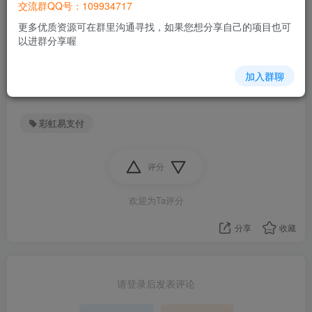
交流群QQ号：109934717
更多优质资源可在群里沟通寻找，如果您想分享自己的项目也可
此处内容已隐藏，请评论后刷新页面查看.
以进群分享喔
加入群聊
彩虹易支付
评分
欢迎为Ta评分
分享
收藏
请登录后发表评论