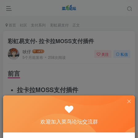
首页
社区
支付系列
彩虹易支付
正文
彩虹易支付- 拉卡拉MOSS支付插件
吙仔
关注
私信
5个月前发布
258次阅读
前言
拉卡拉MOSS支付插件
联系对应商务进件使用
产品是属于官方api对接使用
欢迎加入菜鸟论坛交流群
下载地址