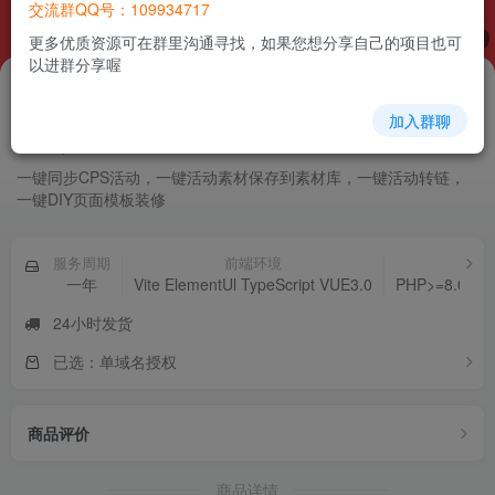
交流群QQ号：109934717
1
/
2
更多优质资源可在群里沟通寻找，如果您想分享自己的项目也可
以进群分享喔
1398
￥
加入群聊
CPS联盟 – SAAS版
一键同步CPS活动，一键活动素材保存到素材库，一键活动转链，
一键DIY页面模板装修
服务周期
前端环境
一年
Vite ElementUl TypeScript VUE3.0
PHP>=8.0 No
24小时发货
已选：单域名授权
商品评价
商品详情