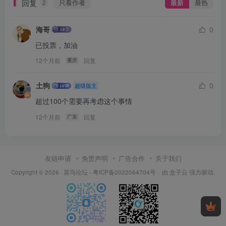
回复
只看作者
最新
最热
2
海哥
0
已投票，加油
12个月前
回复
重庆
土狗
0
超级版主
超过100个需要再考虑这个事情
12个月前
回复
广东
友链申请
免责声明
广告合作
关于我们
Copyright © 2026 ·
菜鸟论坛
-
粤ICP备2022064704号
· 由
盒子云
强力驱动.