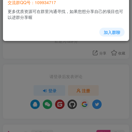
交流群QQ号：109934717
单选
长期有效
19人已参与
点击选项以投票
更多优质资源可在群里沟通寻找，如果您想分享自己的项目也可
以进群分享喔
评分
加入群聊
欢迎为Ta评分
分享
收藏
请登录后发表评论
登录
注册