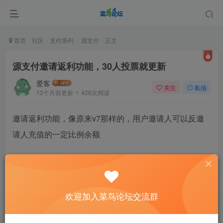
首页
社区
支付系列
源支付
正文
源支付邀请返利功能，30人投票就更新
爱客
关注
私信
12个月前更新
428次阅读
邀请返利功能，像原来v7那样的，用户邀请人可以反邀
请人充值的一定比例余额
30人投票就能1.82更新，快动动你们的小手投票吧，让
网站用户越来越多
欢迎加入菜鸟论坛交流群
参与PK投票