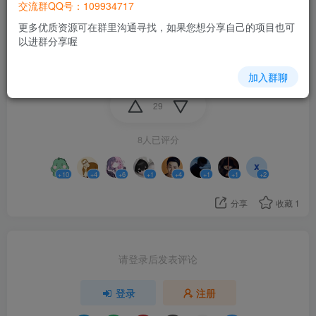
交流群QQ号：109934717
赞成
38票
更多优质资源可在群里沟通寻找，如果您想分享自己的项目也可
不赞成
1票
以进群分享喔
单选
长期有效
39人已参与
点击选项以投票
加入群聊
29
8人已评分
+10
+4
+6
+1
+4
+1
+1
+2
分享
收藏
1
请登录后发表评论
登录
注册