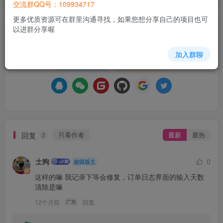
交流群QQ号：109934717
更多优质资源可在群里沟通寻找，如果您想分享自己的项目也可
以进群分享喔
请登录后发表评论
加入群聊
登录
注册
回复
只看作者
最新
最热
3
土狗
0
超级版主
这样的嘛 我记录下等会修复，订单日志界面的输入天数
清除是嘛
12个月前
回复
广东