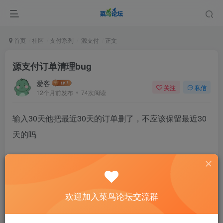
首页
社区
支付系列
源支付
正文
源支付订单清理bug
爱客
关注
私信
12个月前发布
74次阅读
输入30天他把最近30天的订单删了，不应该保留最近30
天的吗
评分
欢迎加入菜鸟论坛交流群
欢迎为Ta评分
分享
收藏