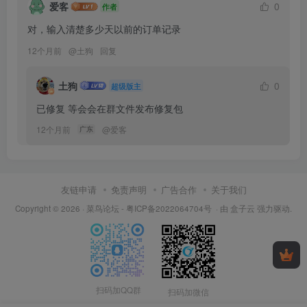
爱客
0
作者
对，输入清楚多少天以前的订单记录
12个月前
@
土狗
回复
土狗
0
超级版主
已修复 等会会在群文件发布修复包
12个月前
@
爱客
广东
友链申请
免责声明
广告合作
关于我们
Copyright © 2026 ·
菜鸟论坛
-
粤ICP备2022064704号
· 由
盒子云
强力驱动.
扫码加QQ群
扫码加微信