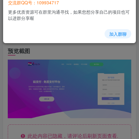
交流群QQ号：109934717
更多优质资源可在群里沟通寻找，如果您想分享自己的项目也可
启用主题
以进群分享喔
在管理端→主题设置→找到对应模板名字一模板并启用
加入群聊
即可
预览截图
此处内容已隐藏，请评论后刷新页面查看.