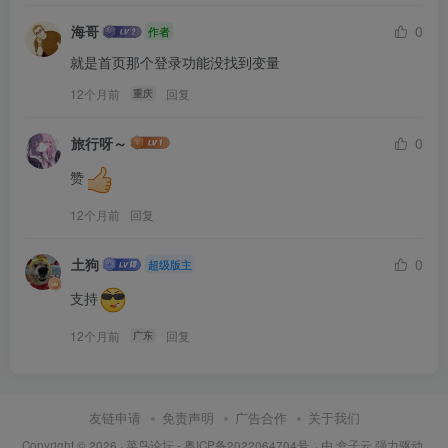
海哥
0
作者
就是首页那个登录功能没找到变量
12个月前
回复
重庆
旅行呀～
0
赞
12个月前
回复
土狗
0
超级版主
支持
12个月前
回复
广东
友链申请
免责声明
广告合作
关于我们
Copyright © 2026 ·
菜鸟论坛
-
粤ICP备2022064704号
· 由
盒子云
强力驱动.