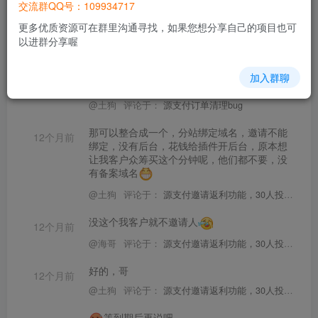
交流群QQ号：109934717
更多优质资源可在群里沟通寻找，如果您想分享自己的项目也可
能详细一点吗，大哥
以进群分享喔
11个月前
@土狗
评论于：
彩虹易支付mapi对接失败
加入群聊
对，输入清楚多少天以前的订单记录
12个月前
@土狗
评论于：
源支付订单清理bug
那可以整合成一个，分站绑定域名，邀请不能
12个月前
绑定，没有后台，花钱给插件开后台，原本想
让我客户众筹买这个分钟呢，他们都不要，没
有备案域名
@土狗
评论于：
源支付邀请返利功能，30人投票就更新
没这个我客户就不邀请人
12个月前
@海哥
评论于：
源支付邀请返利功能，30人投票就更新
好的，哥
12个月前
@土狗
评论于：
源支付邀请返利功能，30人投票就更新
等到期后再说吧