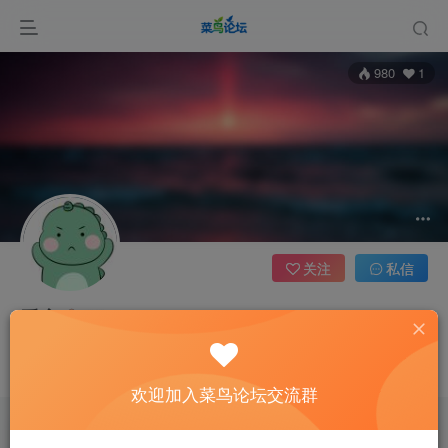
980
1
关注
私信
爱客
河南
一个人相信什么，就会看见什么
欢迎加入菜鸟论坛交流群
收藏
1
评论
13
版块
0
帖子
7
粉丝
1